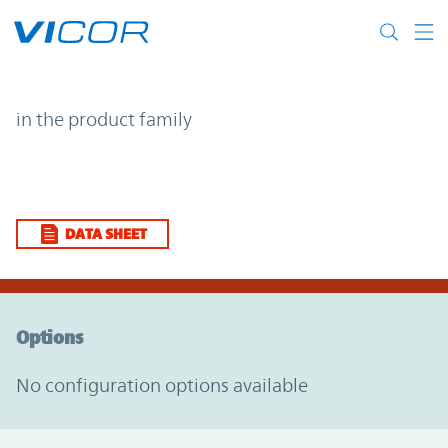
Skip to main content
| | Vicor
in the product family
DATA SHEET
Option Graph Section
Options
No configuration options available