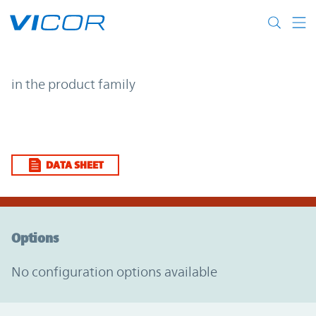
Skip to main content
| | Vicor
in the product family
DATA SHEET
Option Graph Section
Options
No configuration options available