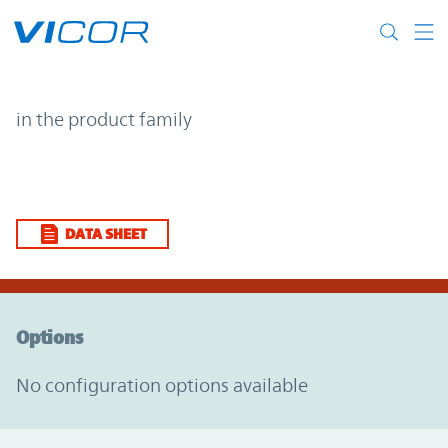
Skip to main content
| | Vicor
in the product family
DATA SHEET
Option Graph Section
Options
No configuration options available