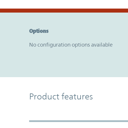
Option Graph Section
Options
No configuration options available
Product Features
Product features
Accordion Section