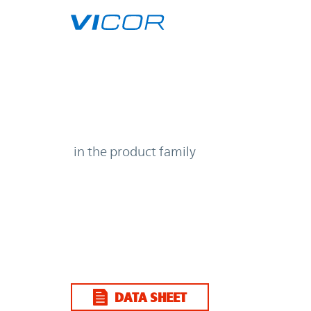
Skip to main content
| | Vicor
in the product family
DATA SHEET