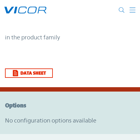
Skip to main content
| | Vicor
in the product family
DATA SHEET
Option Graph Section
Options
No configuration options available