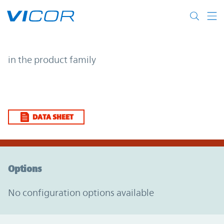
Skip to main content
| | Vicor
in the product family
DATA SHEET
Option Graph Section
Options
No configuration options available