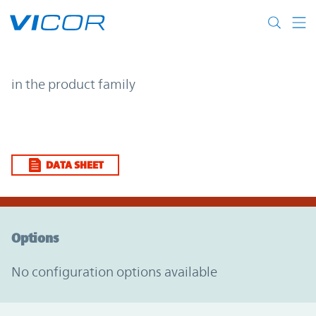
Skip to main content
| | Vicor
in the product family
DATA SHEET
Option Graph Section
Options
No configuration options available