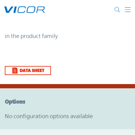
Skip to main content
| | Vicor
in the product family
DATA SHEET
Option Graph Section
Options
No configuration options available