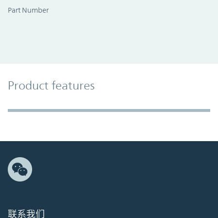
Part Number
Product Features
Product features
Accordion Section
联系我们