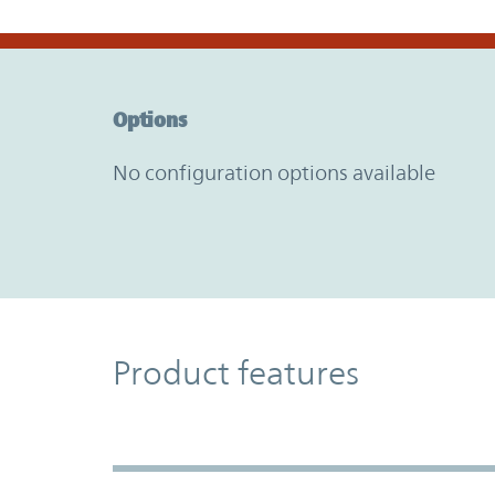
Option Graph Section
Options
No configuration options available
Product Features
Product features
Accordion Section