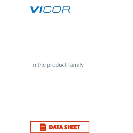
Skip to main content
| | Vicor
in the product family
DATA SHEET