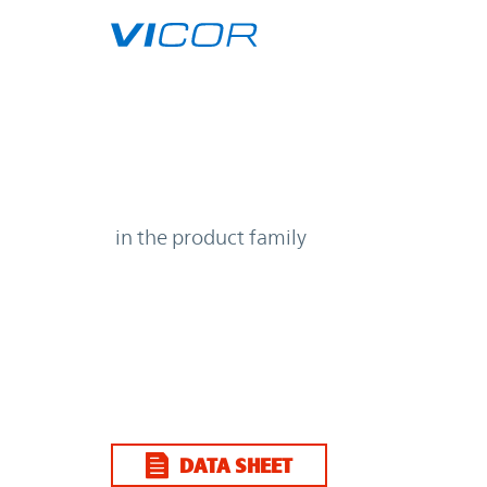
Skip to main content
| | Vicor
in the product family
DATA SHEET