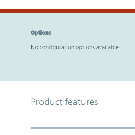
Option Graph Section
Options
No configuration options available
Product Features
Product features
Accordion Section