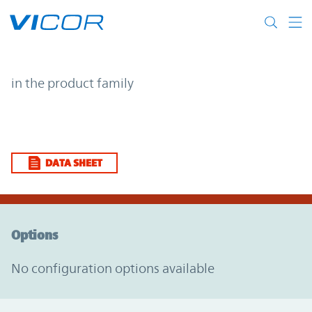
Skip to main content
| | Vicor
in the product family
DATA SHEET
Option Graph Section
Options
No configuration options available