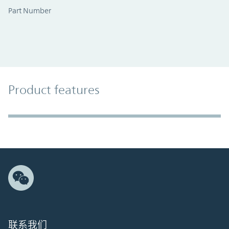
Part Number
Product Features
Product features
Accordion Section
联系我们