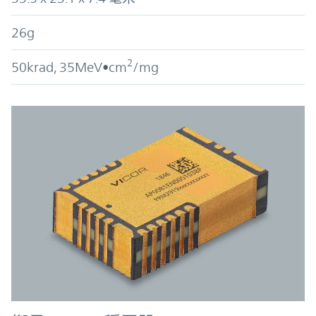
26g
2
50krad, 35MeV•cm
/mg