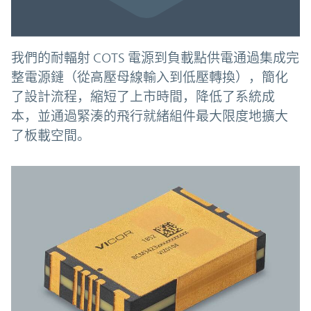
我們的耐輻射 COTS 電源到負載點供電通過集成完
整電源鏈（從高壓母線輸入到低壓轉換），簡化
了設計流程，縮短了上市時間，降低了系統成
本，並通過緊湊的飛行就緒組件最大限度地擴大
了板載空間。