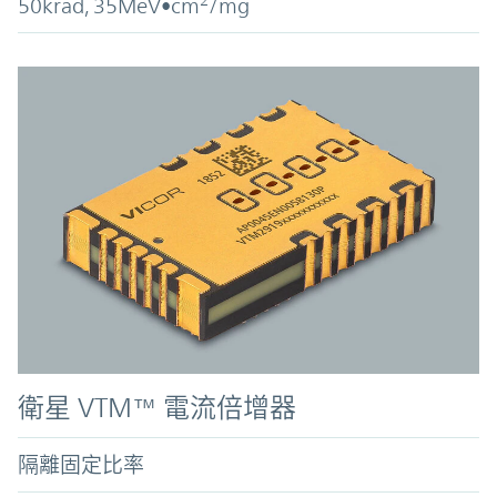
50krad, 35MeV•cm
/mg
衛星 VTM™ 電流倍增器
隔離固定比率