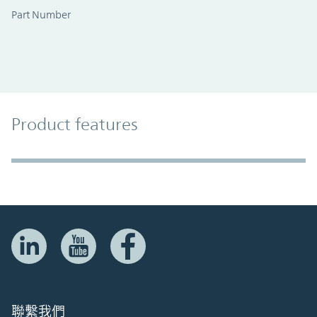
Part Number
Product Features
Product features
Accordion Section
聯繫我們