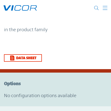
Skip to main content
| | Vicor
in the product family
DATA SHEET
Option Graph Section
Options
No configuration options available