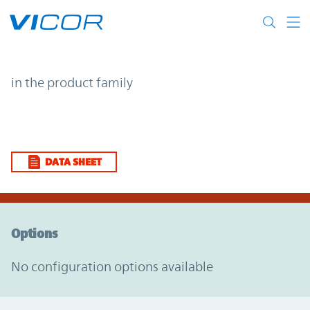
Skip to main content
| | Vicor
in the product family
DATA SHEET
Option Graph Section
Options
No configuration options available