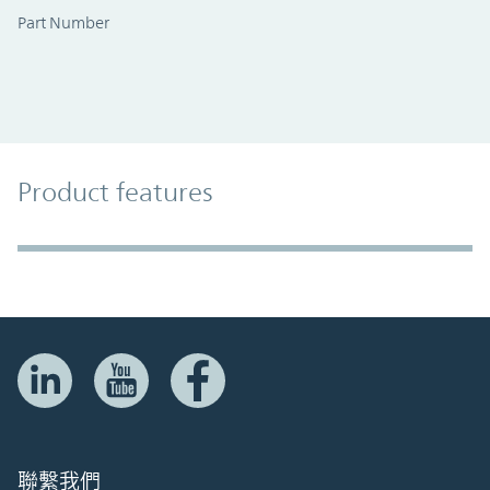
Part Number
Product Features
Product features
Accordion Section
聯繫我們