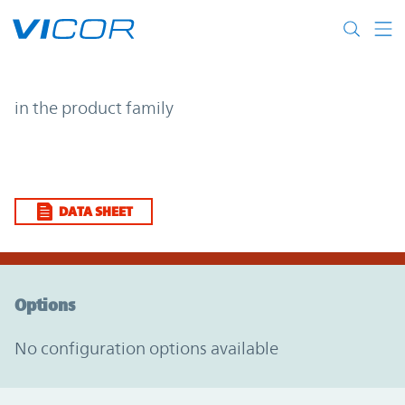
Skip to main content
| | Vicor
in the product family
DATA SHEET
Option Graph Section
Options
No configuration options available