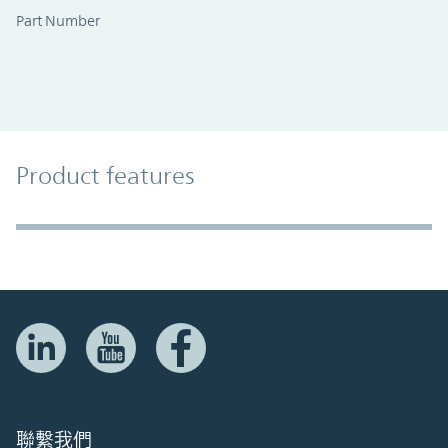
Part Number
Product Features
Product features
Accordion Section
聯繫我們