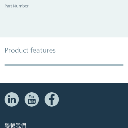
Part Number
Product Features
Product features
Accordion Section
聯繫我們