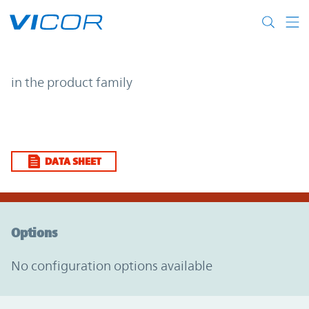
Skip to main content
| | Vicor
in the product family
DATA SHEET
Option Graph Section
Options
No configuration options available