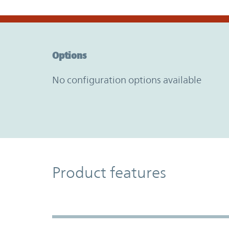
Option Graph Section
Options
No configuration options available
Product Features
Product features
Accordion Section