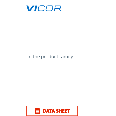
Skip to main content
| | Vicor
in the product family
DATA SHEET