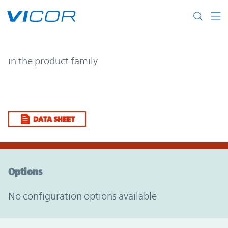
Skip to main content
| | Vicor
in the product family
DATA SHEET
Option Graph Section
Options
No configuration options available