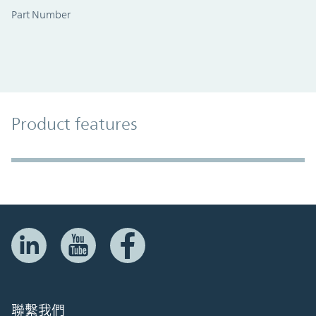
Part Number
Product Features
Product features
Accordion Section
聯繫我們