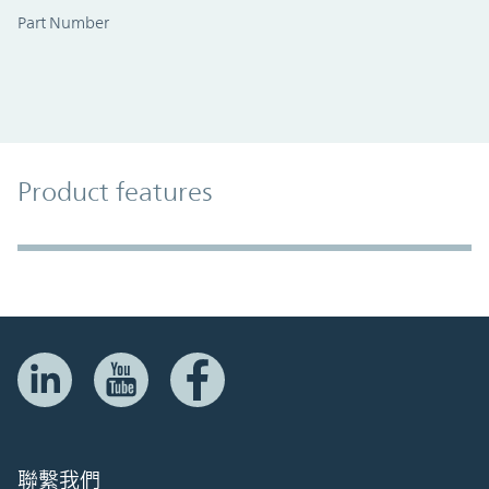
Part Number
Product Features
Product features
Accordion Section
聯繫我們