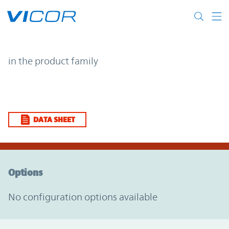
Skip to main content
| | Vicor
in the product family
DATA SHEET
Option Graph Section
Options
No configuration options available