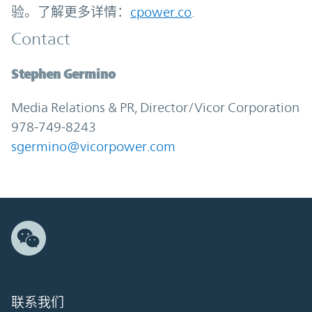
验。了解更多详情：
cpower.co
.
Contact
Stephen Germino
Media Relations & PR, Director/Vicor Corporation
978-749-8243
sgermino@vicorpower.com
联系我们