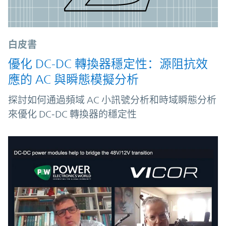
白皮書
優化 DC-DC 轉換器穩定性：源阻抗效
應的 AC 與瞬態模擬分析
探討如何通過頻域 AC 小訊號分析和時域瞬態分析
來優化 DC‑DC 轉換器的穩定性