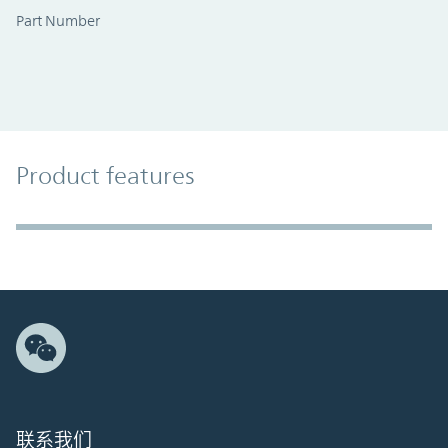
Part Number
Product Features
Product features
Accordion Section
联系我们