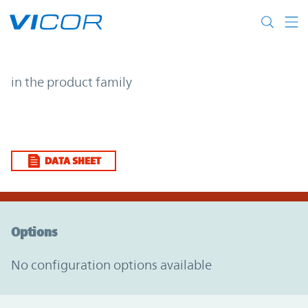
Skip to main content
| | Vicor
in the product family
DATA SHEET
Option Graph Section
Options
No configuration options available