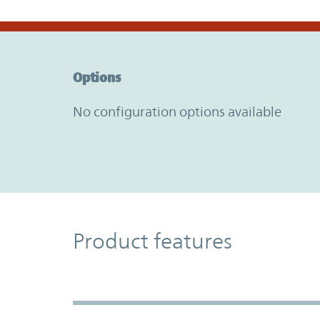
Option Graph Section
Options
No configuration options available
Product Features
Product features
Accordion Section