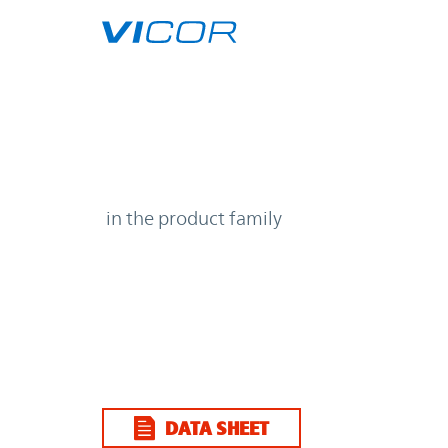
Skip to main content
| | Vicor
in the product family
DATA SHEET