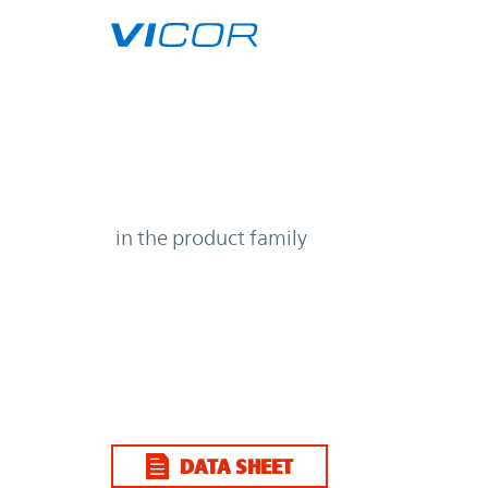
Skip to main content
| | Vicor
in the product family
DATA SHEET