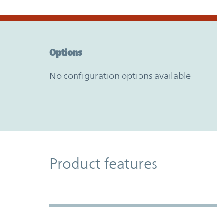
Option Graph Section
Options
No configuration options available
Product Features
Product features
Accordion Section