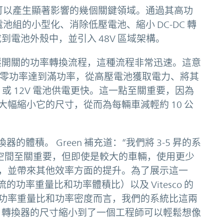
技術可以產生顯著影響的幾個關鍵領域。通過其高功
電池組的小型化、消除低壓電池、縮小 DC-DC 轉
成到電池外殼中，並引入 48V 區域架構。
零電壓開關的功率轉換流程，這種流程非常迅速。這意
率從零功率達到滿功率，從高壓電池獲取電力、將其
V 或 12V 電池供電更快。這一點至關重要，因為
幅縮小它的尺寸，從而為每輛車減輕約 10 公
轉換器的體積。 Green 補充道：“我們將 3-5 昇的系
中，空間至關重要，但即使是較大的車輛，使用更少
，並帶來其他效率方面的提升。為了展示這一
流的功率重量比和功率體積比）以及 Vitesco 的
功率重量比和功率密度而言，我們的系統比這兩
DC 轉換器的尺寸縮小到了一個工程師可以輕鬆想像