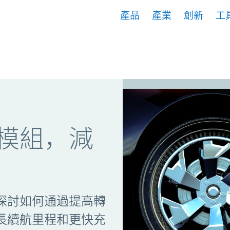
產品
產業
創新
工
模組，減
探討如何通過提高轉
長續航里程和更快充