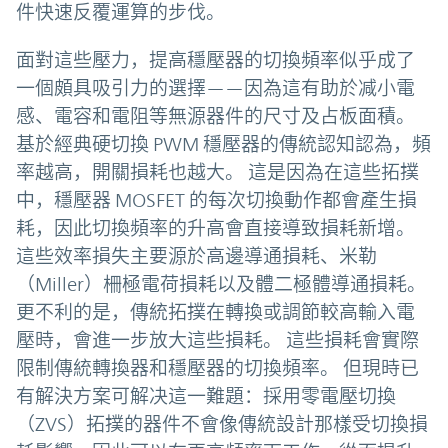
件快速反覆運算的步伐。
面對這些壓力，提高穩壓器的切換頻率似乎成了
一個頗具吸引力的選擇——因為這有助於减小電
感、電容和電阻等無源器件的尺寸及占板面積。
基於經典硬切換 PWM 穩壓器的傳統認知認為，頻
率越高，開關損耗也越大。 這是因為在這些拓撲
中，穩壓器 MOSFET 的每次切換動作都會產生損
耗，因此切換頻率的升高會直接導致損耗新增。
這些效率損失主要源於高邊導通損耗、米勒
（Miller）柵極電荷損耗以及體二極體導通損耗。
更不利的是，傳統拓撲在轉換或調節較高輸入電
壓時，會進一步放大這些損耗。 這些損耗會實際
限制傳統轉換器和穩壓器的切換頻率。 但現時已
有解決方案可解决這一難題：採用零電壓切換
（ZVS）拓撲的器件不會像傳統設計那樣受切換損