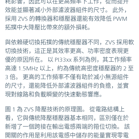
耗影響，因此可以在更高頻率下工作，從而提升
效能並顯著减小外部濾波器組件的尺寸。 此外，
採用 ZVS 的轉換器和穩壓器還能有效降低 PWM
拓撲中大降壓比帶來的額外損耗。
與依賴硬切換拓撲的傳統穩壓器不同，ZVS 採用軟
切換技術，這正是其效率更高、功率密度表現更
優的原因所在。 以 PI33xx 系列為例，其工作頻率
高達 1.5MHz 以上，約為傳統高密度穩壓器的 2 至
3 倍。 更高的工作頻率不僅有助於减小無源組件
的尺寸，還能降低外部濾波器組件的負擔，並實
現對線路和負載瞬變的快速動態響應。
圖 1 為 ZVS 降壓技術的原理圖。 從電路結構上
看，它與傳統降壓穩壓器基本相同，區別僅在於
新增了一個跨接在輸出電感兩端的箝位切換。 該
開關的作用是利用該電感中儲存的能量實現零電