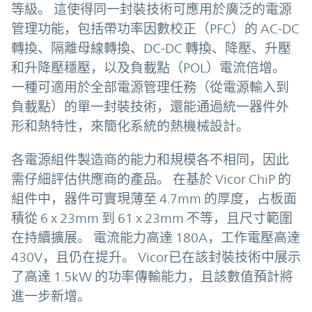
等級。 這使得同一封裝技術可應用於廣泛的電源
管理功能，包括帶功率因數校正（PFC）的 AC-DC
轉換、隔離母線轉換、DC-DC 轉換、降壓、升壓
和升降壓穩壓，以及負載點（POL）電流倍增。
一種可適用於全部電源管理任務（從電源輸入到
負載點）的單一封裝技術，還能通過統一器件外
形和熱特性，來簡化系統的熱機械設計。
各電源組件製造商的能力和規模各不相同，因此
需仔細評估供應商的產品。 在基於 Vicor ChiP 的
組件中，器件可實現薄至 4.7mm 的厚度，占板面
積從 6 x 23mm 到 61 x 23mm 不等，且尺寸範圍
在持續擴展。 電流能力高達 180A，工作電壓高達
430V，且仍在提升。 Vicor已在該封裝技術中展示
了高達 1.5kW 的功率傳輸能力，且該數值預計將
進一步新增。