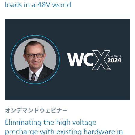
loads in a 48V world
オンデマンドウェビナー
Eliminating the high voltage
precharge with existing hardware in