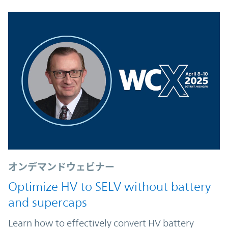
オンデマンドウェビナー
Optimize HV to SELV without battery
and supercaps
Learn how to effectively convert HV battery