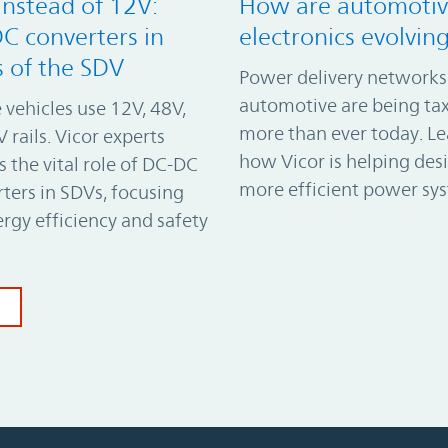
instead of 12V:
How are automoti
C converters in
electronics evolvin
s of the SDV
Power delivery networks
automotive are being ta
 vehicles use 12V, 48V,
more than ever today. Le
 rails. Vicor experts
how Vicor is helping des
s the vital role of DC-DC
more efficient power sy
ters in SDVs, focusing
rgy efficiency and safety