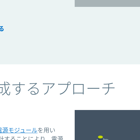
る
成するアプローチ
電源モジュール
を用い
計することにより、電源