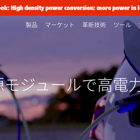
ook: High density power conversion: more power in l
製品
マーケット
革新技術
ツール
源モジュールで高電