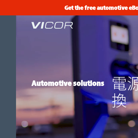
Skip to main content
Get the free automotive eB
電
Automotive solutions
換