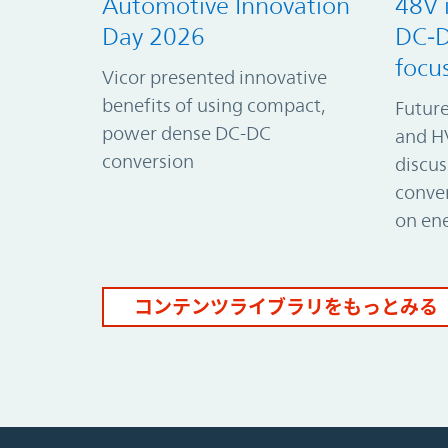
Automotive Innovation
48V 
Day 2026
DC‑D
focu
Vicor presented innovative
benefits of using compact,
Future
power dense DC-DC
and HV
conversion
discus
conver
on ene
コンテンツライブラリをもっとみる