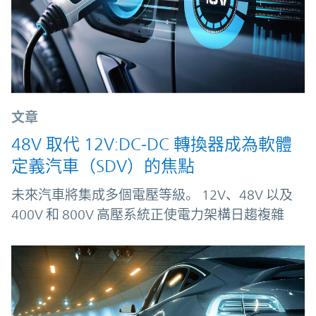
文章
48V 取代 12V:DC‑DC 轉換器成為軟體
定義汽車（SDV）的焦點
未來汽車將集成多個電壓等級。 12V、48V 以及
400V 和 800V 高壓系統正使電力架構日趨複雜