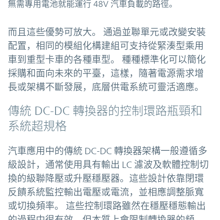
無需專用電池就能運行 48V 汽車負載的路徑。
而且這些優勢可放大。 通過並聯單元或改變安裝
配置，相同的模組化構建組可支持從緊湊型乘用
車到重型卡車的各種車型。 種種標準化可以簡化
採購和面向未來的平臺，這樣，隨著電源需求增
長或架構不斷發展，底層供電系統可靈活適應。
傳統 DC-DC 轉換器的控制環路瓶頸和
系統超規格
汽車應用中的傳統 DC-DC 轉換器架構一般遵循多
級設計，通常使用具有輸出 LC 濾波及軟體控制切
換的級聯降壓或升壓穩壓器。這些設計依靠閉環
反饋系統監控輸出電壓或電流，並相應調整脈寬
或切換頻率。 這些控制環路雖然在穩壓穩態輸出
的過程中很有效，但本質上會限制轉換器的頻