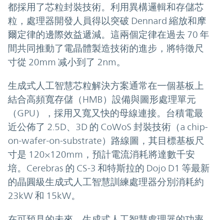
都採用了芯粒封裝技術。利用異構邏輯和存儲芯
粒，處理器開發人員得以突破 Dennard 縮放和摩
爾定律的邊際效益遞減。這兩個定律在過去 70 年
間共同推動了電晶體製造技術的進步，將特徵尺
寸從 20mm 减小到了 2nm。
生成式人工智慧芯粒解決方案通常在一個基板上
結合高頻寬存儲（HMB）設備與圖形處理單元
（GPU），採用又寬又快的母線連接。台積電最
近公佈了 2.5D、3D 的 CoWoS 封裝技術（a chip-
on-wafer-on-substrate）路線圖，其目標基板尺
寸是 120×120mm，預計電流消耗將達數千安
培。Cerebras 的 CS-3 和特斯拉的 Dojo D1 等最新
的晶圓級生成式人工智慧訓練處理器分別消耗約
23kW 和 15kW。
在可預見的未來，生成式人工智慧處理器的功率