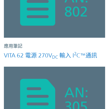
應用筆記
2
VITA 62 電源 270V
輸入 I
C™通訊
DC