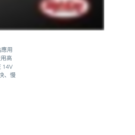
點應用
使用高
14V
持快、慢