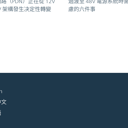
路（PDN）正在從 12V
過渡至 48V 電源系統時
8V 架構發生决定性轉變
慮的六件事
h
中文
語