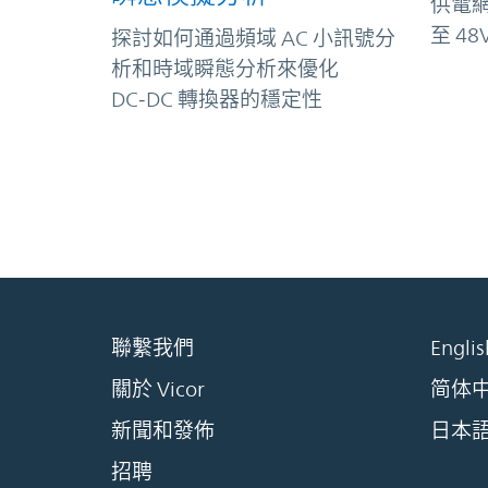
供電網
至 4
探討如何通過頻域 AC 小訊號分
析和時域瞬態分析來優化
DC‑DC 轉換器的穩定性
聯繫我們
Englis
關於 Vicor
简体
新聞和發佈
日本
招聘