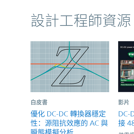
資源
設計工程師資源
白皮書
影片
優化 DC-DC 轉換器穩定
DC
性：源阻抗效應的 AC 與
接 4
瞬態模擬分析