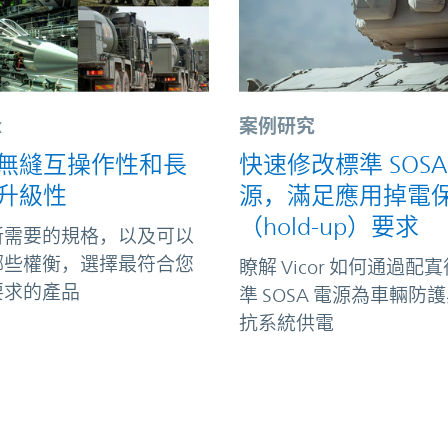
k
案例研究
無縫互操作性和長
快速修改標準 SOSA
升級性
源，滿足應用掉電
（hold-up）要求
所需要的規格，以及可以
哪些權衡，選擇最符合您
瞭解 Vicor 如何通過配
要求的產品
準 SOSA 電源為車輛防
抗系統供電