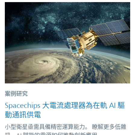
案例研究
Spacechips 大電流處理器為在軌 AI 驅
動通訊供電
小型衛星亟需具備精密運算能力。 瞭解更多低雜