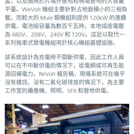
置，以及適用於片場外景地和現場營地的大容量
平臺。WeVolt 機組主要針對占地面積小的三相負
載，而較大的 Mule 類機組則提供 120kW 的連續
供電，電池組容量為數百千瓦時，本地插座電壓
為 480V、208V、240V 和 120V。這足以取代一
系列拖車式發電機組用於核心機組基礎設施。
該系統設計為充電時不間斷供電，因此工作人員
可以在不中斷供電的情况下，從電網或可再生能
源回補電力。ReVolt 報告稱，現場系統可在幾乎
沒有雜訊、沒有二氧化碳排放的情况下，為主要
工作室的攝像機、照明、SFX 和營地供電。