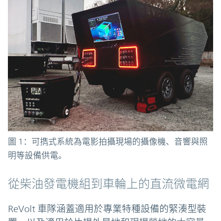
圖 1：可擕式系統為電影拍攝現場的攝像機、音響與照
明等設備供電。
從柴油發電機組到車輪上的直流微電網
ReVolt 車隊涵蓋適用於專業特種設備的緊湊型裝