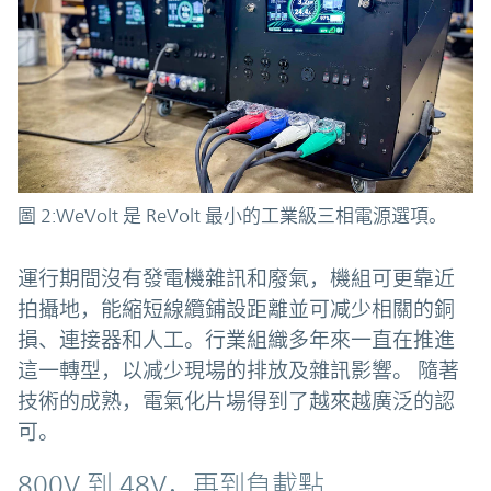
圖 2:WeVolt 是 ReVolt 最小的工業級三相電源選項。
運行期間沒有發電機雜訊和廢氣，機組可更靠近
拍攝地，能縮短線纜鋪設距離並可减少相關的銅
損、連接器和人工。行業組織多年來一直在推進
這一轉型，以减少現場的排放及雜訊影響。 隨著
技術的成熟，電氣化片場得到了越來越廣泛的認
可。
800V 到 48V，再到負載點