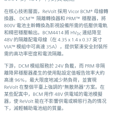
在核心技術層面，ReVolt 採用 Vicor BCM® 母線轉
換器、 DCM™ 隔離轉換器和 PRM™ 穩壓器，將
800V 電池主幹轉換為影視設備所需的低壓供電軌
和精密穩壓輸出。BCM4414 將 HV
連結降至
DC
48V 的隔離配電母線（在 4.35 x 1.4 x 0.37 英寸
VIA™ 模組中可高達 35A），提供緊湊安全封裝所
需的高功率密度和電流隔離。
下游，DCM 模組服務於 24V 負載，而 PRM 非隔
離降昇穩壓器產生的使用點設定值報告效率大約
高達 96%，最大限度地减少熱負荷，並實現
ReVolt 在整個平臺上強調的“無散熱器”方案。在
某些配寘中，BCM 用作 48V 供電域的電池模擬
器，使 ReVolt 能在不影響供電或瞬態行為的情况
下，減輕輔助電池組的質量。