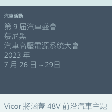
汽車活動
第 9 届汽車盛會
慕尼黑
汽車高壓電源系統大會
2023 年
7 月 26 日 ~ 29日
Vicor 將涵蓋 48V 前沿汽車主題