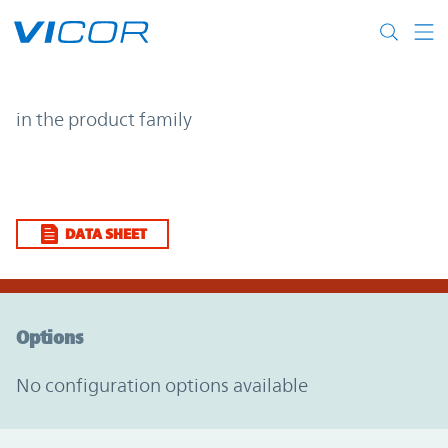
Skip to main content
| | Vicor
in the product family
DATA SHEET
Option Graph Section
Options
No configuration options available