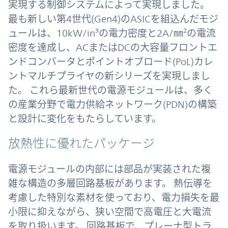
実現する制御システムによって実現しました。
最も新しい第4世代(Gen4)のASICを組込んだモジ
ュールは、10kW/in³の電力密度と2A/㎜²の電流
密度を達成し、ACまたはDCの大容量フロントエ
ンドコンバータとポイントオブロード(PoL)カレ
ントマルチプライヤの新シリーズを実現しまし
た。 これら最新世代の電源モジュールは、多く
の産業分野で電力供給ネットワーク(PDN)の構築
と設計に変化をもたらしています。
放熱性に優れたパッケージ
電源モジュールの内部には部品が実装された複
雑な構造の多層回路基板があります。 熱伝導を
考慮した特別な素材を使っており、電力損失を最
小限に抑えながら、狭い空間で高電圧と大電流
を取り扱います。 回路基板で、プレーナ型トラ