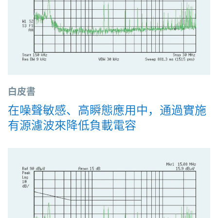
白皮書
在噪聲敏感、高瞬態應用中，通過實施
有源濾波來降低負載電容