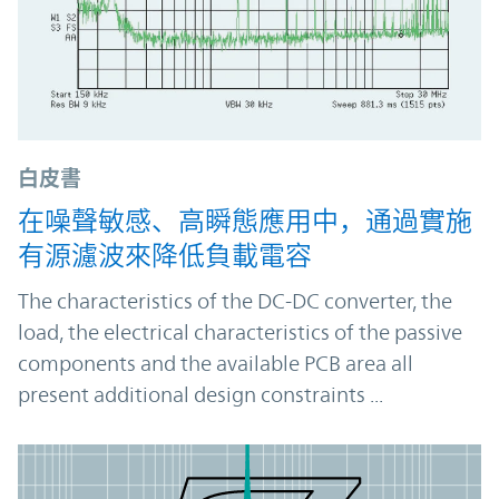
白皮書
在噪聲敏感、高瞬態應用中，通過實施
有源濾波來降低負載電容
The characteristics of the DC-DC converter, the
load, the electrical characteristics of the passive
components and the available PCB area all
present additional design constraints ...