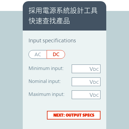
採用電源系統設計工具
快速查找產品
Power System Designer
Input specifications
AC
DC
Minimum input:
V
DC
Nominal input:
V
DC
Maximum input:
V
DC
NEXT: OUTPUT SPECS