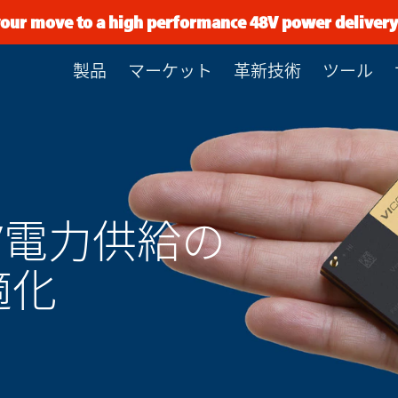
 your move to a high performance 48V power delive
製品
マーケット
革新技術
ツール
V電力供給の
適化