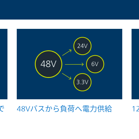
で
48Vバスから負荷へ電力供給
1