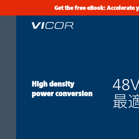
Skip to main content
Get the free eBook: Accelerate
48
High density
power conversion
最