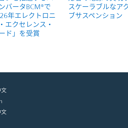
ンバータBCM®で
スケーラブルなア
026年エレクトロニ
ブサスペンション
・エクセレンス・
ード」を受賞
中文
h
中文