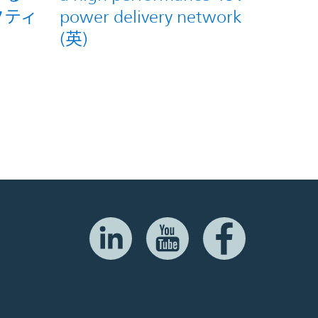
クティ
power delivery network
(英)