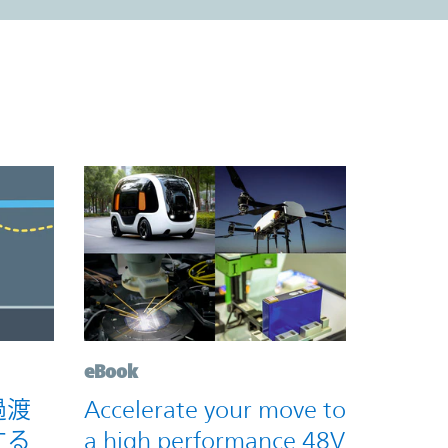
eBook
過渡
Accelerate your move to
する
a high performance 48V