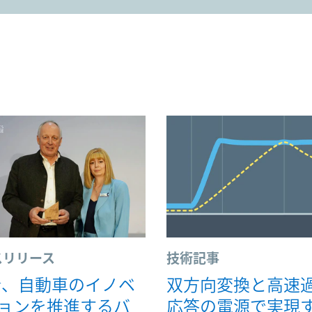
スリリース
技術記事
cor、自動車のイノベ
双方向変換と高速
ョンを推進するバ
応答の電源で実現