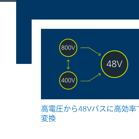
高電圧から48Vバスに高効率
変換