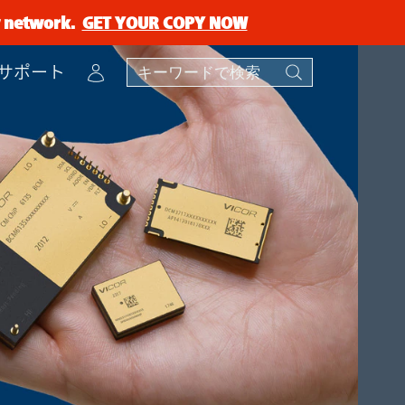
ry network.
GET YOUR COPY NOW
Account
サポート