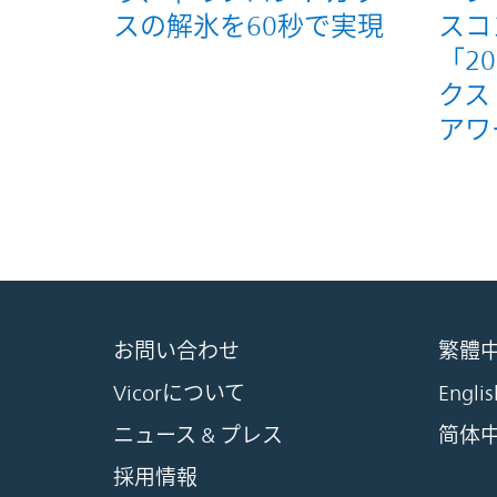
スの解氷を60秒で実現
スコ
「2
クス
アワ
お問い合わせ
繁體
Vicorについて
Englis
ニュース & プレス
简体
採用情報