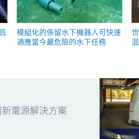
低
模組化的係留水下機器人可快速
世
適應當今最危險的水下任務
混
創新電源解決方案