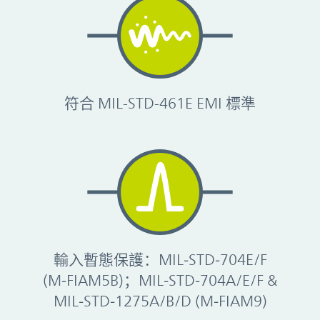
符合 MIL-STD-461E EMI 標準
輸入暫態保護：MIL‑STD‑704E/F
(M‑FIAM5B)；MIL‑STD‑704A/E/F &
MIL‑STD‑1275A/B/D (M‑FIAM9)