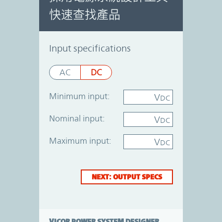
快速查找產品
Power System Designer
Input specifications
AC
DC
Minimum input:
V
DC
Nominal input:
V
DC
Maximum input:
V
DC
NEXT: OUTPUT SPECS
VICOR POWER SYSTEM DESIGNER