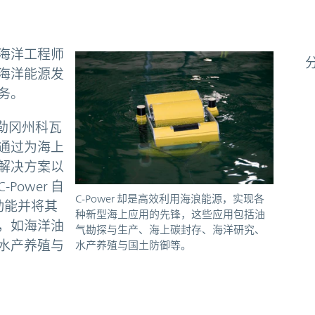
海洋工程师
海洋能源发
务。
俄勒冈州科瓦
通过为海上
解决方案以
ower 自
C-Power 却是高效利用海浪能源，实现各
械动能并将其
种新型海上应用的先锋，这些应用包括油
，如海洋油
气勘探与生产、海上碳封存、海洋研究、
水产养殖与
水产养殖与国土防御等。