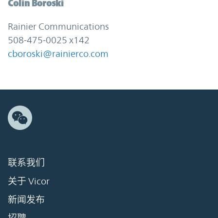
Colin Boroski
Rainier Communications
508-475-0025 x142
cboroski@rainierco.com
联系我们
关于 Vicor
新闻发布