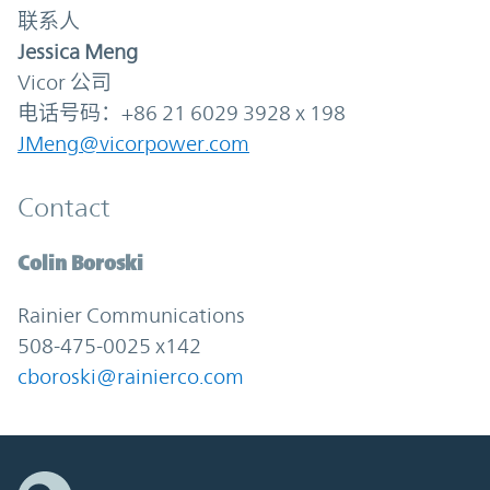
联系人
Jessica Meng
Vicor 公司
电话号码：+86 21 6029 3928 x 198
JMeng@vicorpower.com
Contact
Colin Boroski
Rainier Communications
508-475-0025 x142
cboroski@rainierco.com