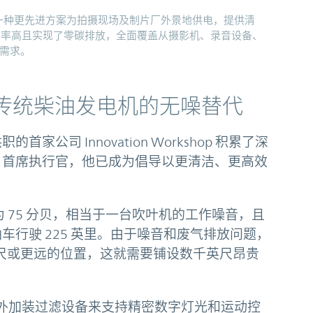
eVolt）推出了一种更先进方案为拍摄现场及制片厂外景地供电，提供清
小、效率高且实现了零碳排放，全面覆盖从摄影机、录音设备、
需求。
实现传统柴油发电机的无噪替代
其供职的首家公司 Innovation Workshop 积累了深
lt 首席执行官，他已成为倡导以更清洁、更高效
为 75 分贝，相当于一台吹叶机的工作噪音，且
车行驶 225 英里。由于噪音和废气排放问题，
 英尺或更远的位置，这就需要铺设数千英尺昂贵
额外加装过滤设备来支持精密数字灯光和运动控