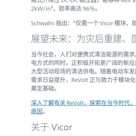
离式升降压 DC-DC 稳压器，能够将 4
2kW/in³，效率高达 96%。
Schwalm 指出：“仅需一个 Vicor
展望未来：为灾后重建、
当今社会，人们对便携式清洁能源的需求从未
电方式的同时，正积极开拓更广阔的新应
大型活动现场的清洁供电。随着电动车发
需求日益提升，ReVolt 正与致力于模块化
奠定基础。
深入了解有关 ReVolt，探索在当今时
原因
。
关于 Vicor