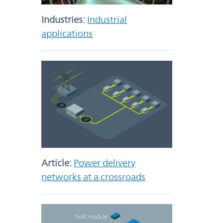
Industries:
Industrial
applications
Article:
Power delivery
networks at a crossroads