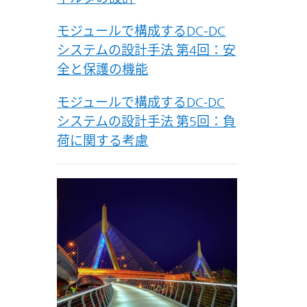
モジュールで構成するDC‑DC
システムの設計手法 第4回：安
全と保護の機能
モジュールで構成するDC-DC
システムの設計手法 第5回：負
荷に関する考慮