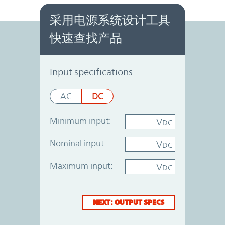
采用电源系统设计工具
快速查找产品
Power System Designer
Input specifications
AC
DC
Minimum input:
V
DC
Nominal input:
V
DC
Maximum input:
V
DC
NEXT: OUTPUT SPECS