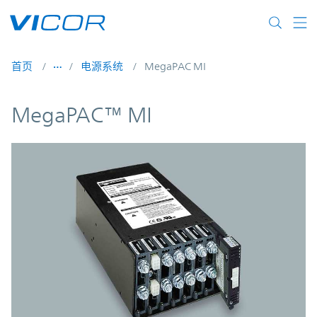
Skip to main content
首页
电源系统
MegaPAC MI
MegaPAC™ MI