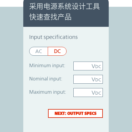
采用电源系统设计工具
快速查找产品
Power System Designer
Input specifications
AC
DC
Minimum input:
V
DC
Nominal input:
V
DC
Maximum input:
V
DC
NEXT: OUTPUT SPECS